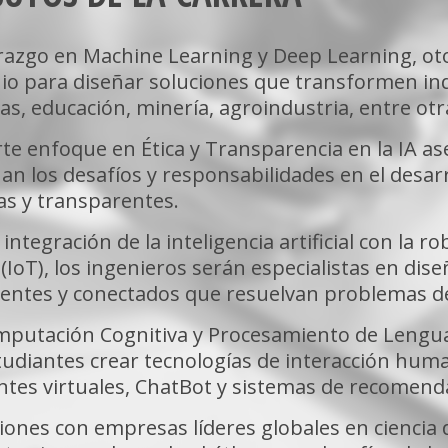
ón integral de
capaces de
ciones
erazgo en Machine Learning y Deep Learning, oto
s
io para diseñar soluciones que transformen in
terdisciplinario,
as, educación, minería, agroindustria, entre otr
 desafíos del
tificial de
rte enfoque en Ética y Transparencia en la IA a
n los desafíos y responsabilidades en el desarr
as y transparentes.
 integración de la inteligencia artificial con la ro
(IoT), los ingenieros serán especialistas en d
igentes y conectados que resuelvan problemas d
mputación Cognitiva y Procesamiento de Lengua
studiantes crear tecnologías de interacción h
ntes virtuales, ChatBot y sistemas de recomend
ones con empresas líderes globales en ciencia 