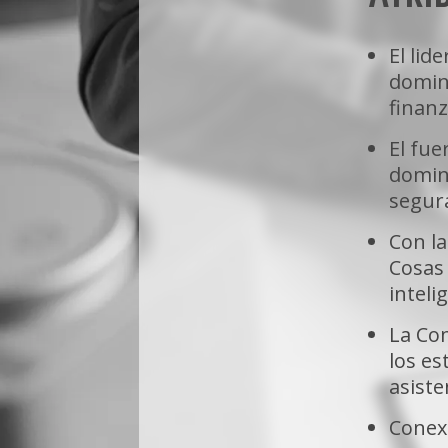
la Universidad Mayor se destaca en la formaci
profesionales con visión prospectiva y ética, 
identificar oportunidades y desarrollar aplica
El lid
tecnológicas innovadoras mediante el análisi
domin
inteligente en datos. A través de un enfoque in
finanz
los graduados están preparados para abordar
mundo real, aprovechando de la inteligencia ar
El fue
manera responsable y sostenible.
domina
segur
Con la
Cosas 
intel
La Co
los e
asiste
Conexi