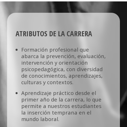
El sello de la Carrera de Psicopedagogía de la
Universidad Mayor se evidencia en la
capacidad que tienen sus titulados de
emprender proyectos educativos, sociales,
empresariales, de investigación o vincularse
con ellos, utilizando herramientas tecnológicas
ATRIBUTOS DE LA CARRERA
de información y comunicación, habilidades
de gestión, liderazgo y del quehacer
psicopedagógico que le permitan fortalecer la
Formación profesional que
inclusión educativa, social y el desarrollo
abarca la prevención, evaluación,
sostenible en los contextos en que se
intervención y orientación
desempeñe.
psicopedagógica, con diversidad
de conocimientos, aprendizajes,
culturas y contextos.
Aprendizaje práctico desde el
primer año de la carrera, lo que
permite a nuestros estudiantes
la inserción temprana en el
mundo laboral.