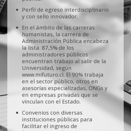
de servicio. Todo ello dentro de un marco
legal y de ética de la responsabilidad propios
Perfil de egreso interdisciplinario
del ejercicio profesional en contextos sociales,
y con sello innovador.
tecnológicos e institucionales cambiantes. Esto
brinda un amplio espectro de posibilidades
En el ámbito de las carreras
para aplicar su experiencia y conocimientos en
humanistas, la carrera de
gestión pública, procesos políticos, desarrollo
Administración Pública encabeza
y evolución de órganos públicos, privados e
la lista.
87,5% de los
internacionales.
administradores públicos
encuentran trabajo al salir de la
Universidad, según
www.mifuturo.cl. El 90% trabaja
en el sector público, otros en
asesorías especializadas, ONGs y
en empresas privadas que se
vinculan con el Estado
.
Convenios con diversas
instituciones públicas para
facilitar el ingreso de