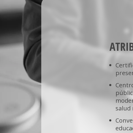
ATRI
Certif
prese
Centro
públic
modern
salud 
Conven
educac