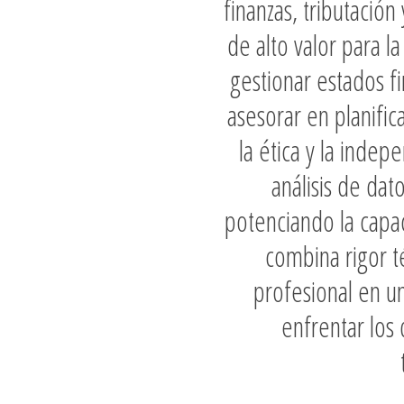
finanzas, tributació
de alto valor para l
gestionar estados fi
asesorar en planific
la ética y la indep
análisis de dat
potenciando la capa
combina rigor té
profesional en u
enfrentar los 