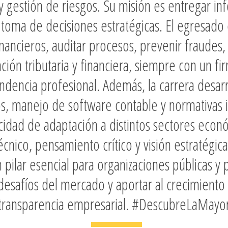
n y gestión de riesgos. Su misión es entregar in
a toma de decisiones estratégicas. El egresad
nancieros, auditar procesos, prevenir fraudes,
ación tributaria y financiera, siempre con un
fi
endencia profesional
. Además, la carrera desar
os, manejo de software contable y normativas 
cidad de adaptación a distintos sectores econ
cnico, pensamiento crítico y visión estratégica
n
pilar esencial para organizaciones públicas y 
desafíos del mercado y aportar al crecimiento 
transparencia empresarial. #DescubreLaMayo