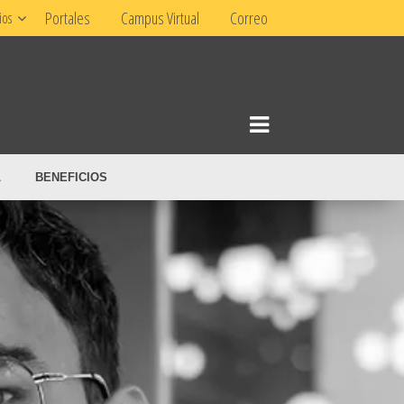
Portales
Campus Virtual
Correo
ios
L
BENEFICIOS