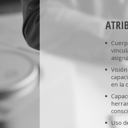
Auditoría y Gestión de Riesgos
ATRI
Proporciona una evaluación objetiva del ambi
de las organizaciones de manera externa o in
recomendaciones de mejora para disminuir lo
inherentes a la operación. Es capaz de:
Cuerp
• Da fe pública, recomienda y dictamina sobre
vincul
de la información financiera- contable de una 
asign
base a la normativa aplicable (Auditoría Exter
• Planifica y aplica la evaluación de procesos 
Visión
respecto del control interno y los riesgos apli
capaci
entregando recomendaciones de mejora, apor
viabilidad de la organización (Auditoría inter
en la 
• Diagnóstica los posibles fraudes presentes 
detectados por cuenta propia o por encargo de
Capac
Gobiernos corporativos.
herram
consci
Control de Gestión y Sistemas de informa
Uso d
Aplica mecanismos de control al interior de l