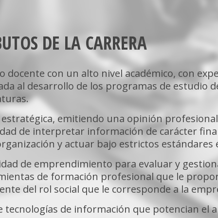
BUTOS DE LA CARRERA
ente de control
terna, entregando
s riesgos
o docente con un alto nivel académico,
con expe
 la razonabilidad
ada al desarrollo de los programas de estudio d
institución en
aturas
.
na)
de la organización
 estratégica
, emitiendo una opinión profesional
cables,
dad de interpretar información de carácter fin
tando a la
na)
organización y actuar bajo estrictos estándares 
en procesos,
 la gerencia o
idad de emprendimiento
para evaluar y gestion
ientas de formación profesional que le proporc
ente del rol social que le corresponde a la empr
ción
e tecnologías de información
que potencian el an
as organizaciones