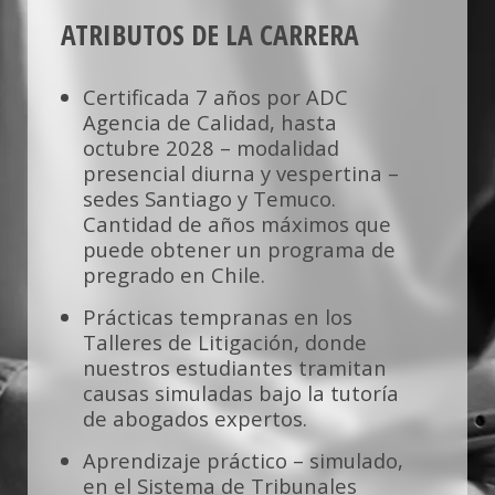
tribunales reales, y en la que nuestros
ATRIBUTOS DE LA CARRERA
estudiantes son formados por jueces en
ejercicio. Asimismo, por medio de Cátedras de
Integración, que profundizan las instituciones
Certificada 7 años por ADC
Fundamentales del Derecho y propician qué
Agencia de Calidad, hasta
nuestros estudiantes rindan el examen de
octubre 2028 – modalidad
grado inmediatamente al egresar.
presencial diurna y vespertina –
sedes Santiago y Temuco.
Cantidad de años máximos que
puede obtener un programa de
pregrado en Chile.
Prácticas tempranas en los
Talleres de Litigación, donde
nuestros estudiantes tramitan
causas simuladas bajo la tutoría
de abogados expertos.
Aprendizaje práctico – simulado,
en el Sistema de Tribunales