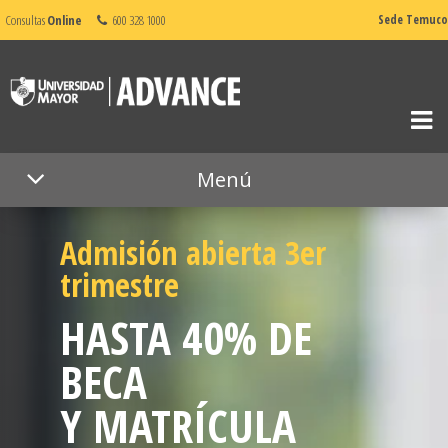
Consultas
Online
600 328 1000
Sede Temuco
Menú
Admisión abierta 3er
trimestre
HASTA 40% DE
BECA
Y MATRÍCULA